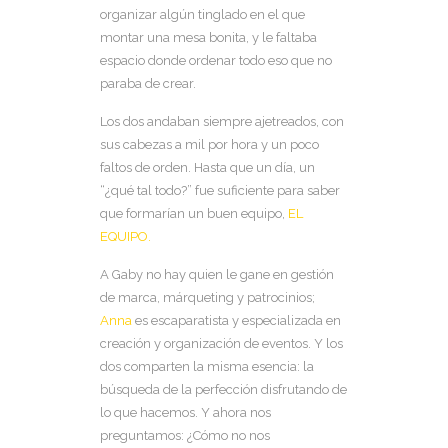
organizar algún tinglado en el que
montar una mesa bonita, y le faltaba
espacio donde ordenar todo eso que no
paraba de crear.
Los dos andaban siempre ajetreados, con
sus cabezas a mil por hora y un poco
faltos de orden. Hasta que un día, un
“¿qué tal todo?” fue suficiente para saber
que formarían un buen equipo,
EL
EQUIPO.
A Gaby no hay quien le gane en gestión
de marca, márqueting y patrocinios;
Anna
es escaparatista y especializada en
creación y organización de eventos. Y los
dos comparten la misma esencia: la
búsqueda de la perfección disfrutando de
lo que hacemos. Y ahora nos
preguntamos: ¿Cómo no nos