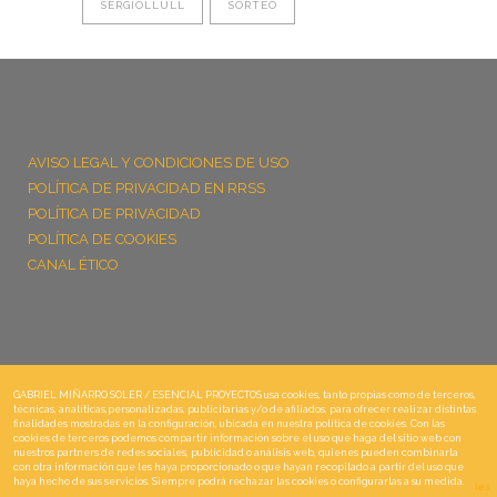
SERGIOLLULL
SORTEO
AVISO LEGAL Y CONDICIONES DE USO
POLÍTICA DE PRIVACIDAD EN RRSS
POLÍTICA DE PRIVACIDAD
POLÍTICA DE COOKIES
CANAL ÉTICO
GABRIEL MIÑARRO SOLER / ESENCIAL PROYECTOS usa cookies, tanto propias como de terceros,
técnicas, analíticas,personalizadas, publicitarias y/o de afiliados, para ofrecer realizar distintas
finalidades mostradas en la configuración, ubicada en nuestra política de cookies. Con las
cookies de terceros podemos compartir información sobre el uso que haga del sitio web con
nuestros partners de redes sociales, publicidad o análisis web, quienes pueden combinarla
con otra información que les haya proporcionado o que hayan recopilado a partir del uso que
(+34) 639 835 601
•
haya hecho de sus servicios. Siempre podrá rechazar las cookies o configurarlas a su medida.
Más información: Política de Cookies