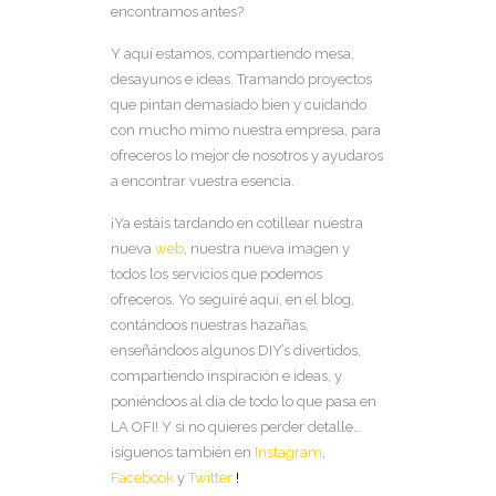
encontramos antes?
Y aquí estamos, compartiendo mesa,
desayunos e ideas. Tramando proyectos
que pintan demasiado bien y cuidando
con mucho mimo nuestra empresa, para
ofreceros lo mejor de nosotros y ayudaros
a encontrar vuestra esencia.
¡Ya estáis tardando en cotillear nuestra
nueva
web
, nuestra nueva imagen y
todos los servicios que podemos
ofreceros. Yo seguiré aquí, en el blog,
contándoos nuestras hazañas,
enseñándoos algunos DIY’s divertidos,
compartiendo inspiración e ideas, y
poniéndoos al día de todo lo que pasa en
LA OFI! Y si no quieres perder detalle…
¡síguenos también en
Instagram
,
Facebook
y
Twitter
!