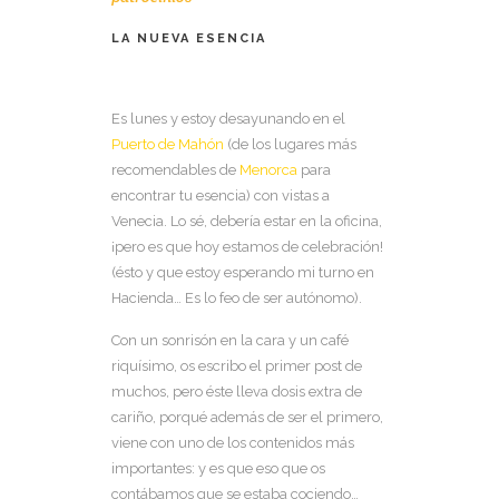
LA NUEVA ESENCIA
Es lunes y estoy desayunando en el
Puerto de Mahón
(de los lugares más
recomendables de
Menorca
para
encontrar tu esencia) con vistas a
Venecia. Lo sé, debería estar en la oficina,
¡pero es que hoy estamos de celebración!
(ésto y que estoy esperando mi turno en
Hacienda… Es lo feo de ser autónomo).
Con un sonrisón en la cara y un café
riquísimo, os escribo el primer post de
muchos, pero éste lleva dosis extra de
cariño, porqué además de ser el primero,
viene con uno de los contenidos más
importantes: y es que eso que os
contábamos que se estaba cociendo…