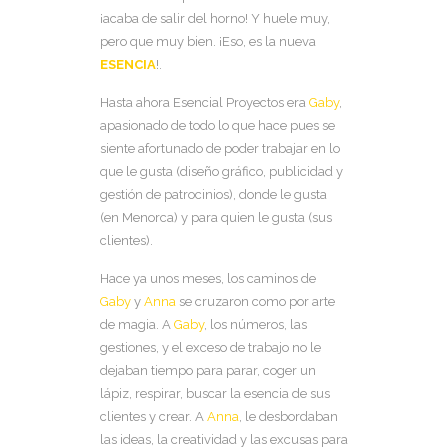
¡acaba de salir del horno! Y huele muy,
pero que muy bien. ¡Eso, es la nueva
ESENCIA
!.
Hasta ahora Esencial Proyectos era
Gaby
,
apasionado de todo lo que hace pues se
siente afortunado de poder trabajar en lo
que le gusta (diseño gráfico, publicidad y
gestión de patrocinios), donde le gusta
(en Menorca) y para quien le gusta (sus
clientes).
Hace ya unos meses, los caminos de
Gaby
y
Anna
se cruzaron como por arte
de magia. A
Gaby
, los números, las
gestiones, y el exceso de trabajo no le
dejaban tiempo para parar, coger un
lápiz, respirar, buscar la esencia de sus
clientes y crear. A
Anna
, le desbordaban
las ideas, la creatividad y las excusas para