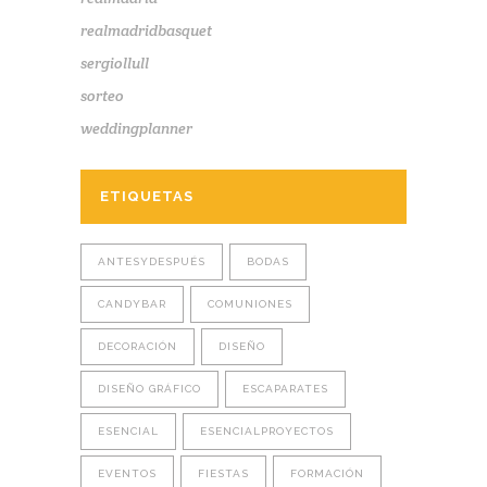
realmadridbasquet
sergiollull
sorteo
weddingplanner
ETIQUETAS
ANTESYDESPUÉS
BODAS
CANDYBAR
COMUNIONES
DECORACIÓN
DISEÑO
DISEÑO GRÁFICO
ESCAPARATES
ESENCIAL
ESENCIALPROYECTOS
EVENTOS
FIESTAS
FORMACIÓN