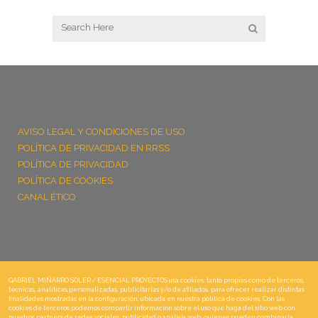
AVISO LEGAL Y CONDICIONES DE USO
POLÍTICA DE PRIVACIDAD EN RRSS
POLÍTICA DE PRIVACIDAD
POLÍTICA DE COOKIES
CANAL ÉTICO
GABRIEL MIÑARRO SOLER / ESENCIAL PROYECTOS usa cookies, tanto propias como de terceros,
técnicas, analíticas,personalizadas, publicitarias y/o de afiliados, para ofrecer realizar distintas
finalidades mostradas en la configuración, ubicada en nuestra política de cookies. Con las
cookies de terceros podemos compartir información sobre el uso que haga del sitio web con
nuestros partners de redes sociales, publicidad o análisis web, quienes pueden combinarla