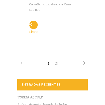
CaixaBank. Localización: Casa
Ládico....
Share
1
2
ENTRADAS RECIENTES
VUELTA AL COLE
Antes y después, Panadería Pedro