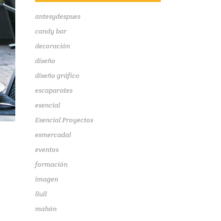
antesydespues
candy bar
decoración
diseño
diseño gráfico
escaparates
esencial
Esencial Proyectos
esmercadal
eventos
formación
imagen
llull
mahón