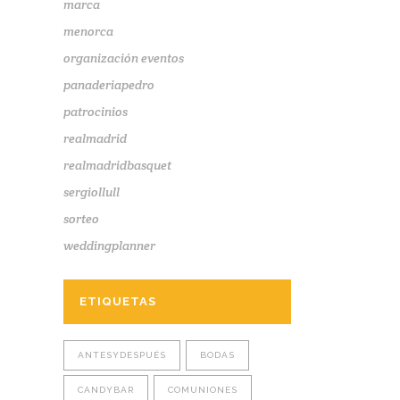
marca
menorca
organización eventos
panaderiapedro
patrocinios
realmadrid
realmadridbasquet
sergiollull
sorteo
weddingplanner
ETIQUETAS
ANTESYDESPUÉS
BODAS
CANDYBAR
COMUNIONES