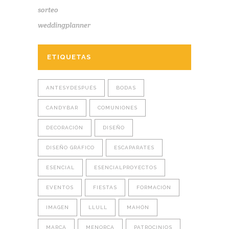
sorteo
weddingplanner
ETIQUETAS
ANTESYDESPUÉS
BODAS
CANDYBAR
COMUNIONES
DECORACIÓN
DISEÑO
DISEÑO GRÁFICO
ESCAPARATES
ESENCIAL
ESENCIALPROYECTOS
EVENTOS
FIESTAS
FORMACIÓN
IMAGEN
LLULL
MAHÓN
MARCA
MENORCA
PATROCINIOS