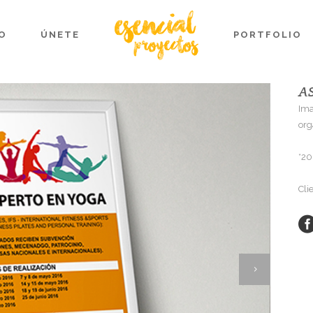
O
ÚNETE
PORTFOLIO
A
Ima
org
*20
Cli