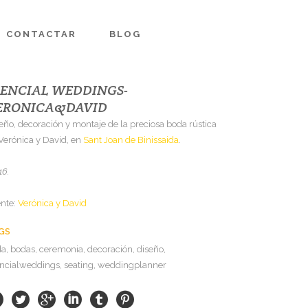
CONTACTAR
BLOG
SENCIAL WEDDINGS-
ERONICA&DAVID
eño, decoración y montaje de la preciosa boda rústica
Verónica y David, en
Sant Joan de Binissaida
.
16.
ente:
Verónica y David
GS
a, bodas, ceremonia, decoración, diseño,
ncialweddings, seating, weddingplanner