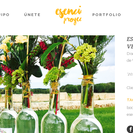
UIPO
ÚNETE
PORTFOLIO
E
V
Dis
de 
*20
Cli
TA
bod
ese